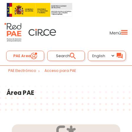
Menú
PAE Area
Search
PAE Electrónico
Acceso para PAE
Área PAE