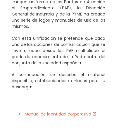
imagen uniforme de los Puntos de Atención
al que se encuentra adscrito
Asociaciones o fundaciones
al Emprendimiento (PAE), la Dirección
ha firmado el
General de Industria y de la PYME ha creado
correspondiente
Convenio de
una serie de logos y manuales de uso de los
Colaboración
con la DGIPYME.
mismos.
Con esta unificación se pretende que cada
del sector privado sin ánimo
una de las acciones de comunicación que se
Si su organismo ya
ha
lleve a cabo desde los PAE multiplique el
firmado
el convenio, deberá:
grado de conocimiento de la Red dentro del
conjunto de la sociedad española.
de lucro cuyos fines estén
A continuación, se describe el material
Cumplimentar el
disponible, estableciéndose enlaces para su
descarga:
relacionados con la atención
formulario online de
Manual de identidad corporativa