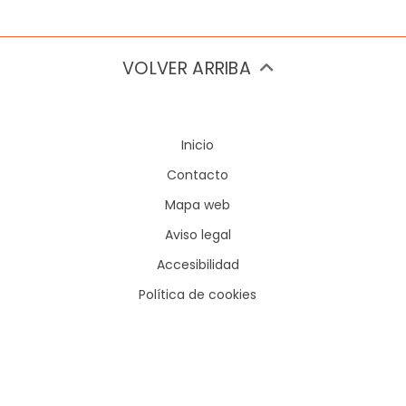
solicitud por parte del
VOLVER ARRIBA
organismo asociado al
Inicio
Contacto
Mapa web
convenio de
Aviso legal
Accesibilidad
Política de cookies
Preguntas frecuentes
colaboración, se
Síguenos