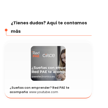
en el
sistema de tramitación
electrónica CIRCE
y en el
MAPA Red PAE
.
la solicitud y para actuar
¿Tienes dudas? Aquí te contamos
más
como PAE.
Una vez validada su
¿Sueñas con emprender? Red PAE te
acompaña
www.youtube.com