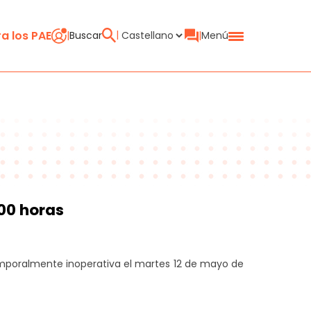
a los PAE
Buscar
Menú
rial en España
:00 horas
nción al Emprendimiento (PAE)
temporalmente inoperativa el martes 12 de mayo de
en sistema CIRCE