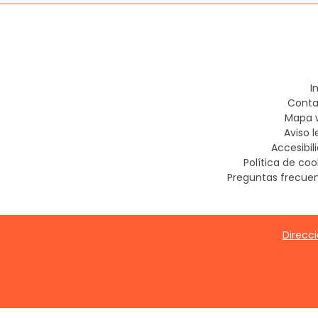
Cambio de actividad de la empresa - Objeto 
Cese de actividad
Transmite o compra una empresa
I
Conta
Mapa 
Aviso l
Accesibil
Política de coo
Preguntas frecue
Direcci