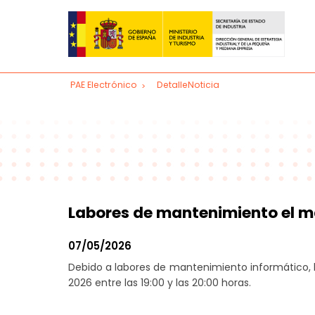
PAE Electrónico
DetalleNoticia
Crea tu empresa
Acceso al sistema CIRCE para los PAE
Acceso al sistema CIRCE para emprendedores
Trámites posteriores
Labores de mantenimiento el mar
Cambio de domicilio social de una empresa
Cambio de denominación social de una emp
07/05/2026
​Debido a labores de mantenimiento informático, 
Ampliación de capital
2026 entre las 19:00 y las 20:00 horas.
Nombramiento y cese de administradores