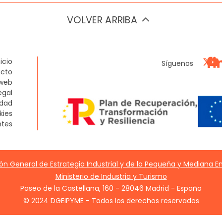
social
VOLVER ARRIBA
nicio
Síguenos
cto
web
egal
idad
kies
ntes
ón General de Estrategia Industrial y de la Pequeña y Mediana 
Ministerio de Industria y Turismo
Paseo de la Castellana, 160 - 28046 Madrid - España
© 2024 DGEIPYME - Todos los derechos reservados