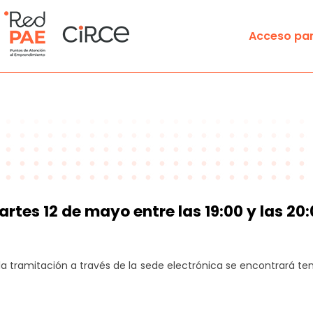
Acceso par
Aprende
Aula formativa
/as (PAE VIRTUAL)
Iniciar la actividad empresa
Encuentra
tes 12 de mayo entre las 19:00 y las 20
Buscador de Puntos de Ate
resa
Buscador de Notarios
la tramitación a través de la sede electrónica se encontrará 
Mapa trámites disponibles 