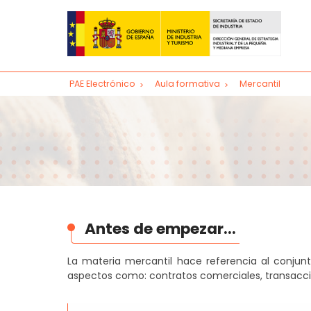
PAE Electrónico
Aula formativa
Mercantil
Crea tu empresa
Acceso al sistema CIRCE para los PAE
Acceso al sistema CIRCE para emprendedores
Trámites posteriores
Cambio de domicilio social de una empresa
Antes de empezar...
Cambio de denominación social de una emp
La materia mercantil hace referencia al conjunt
Ampliación de capital
aspectos como: contratos comerciales, transaccio
Nombramiento y cese de administradores