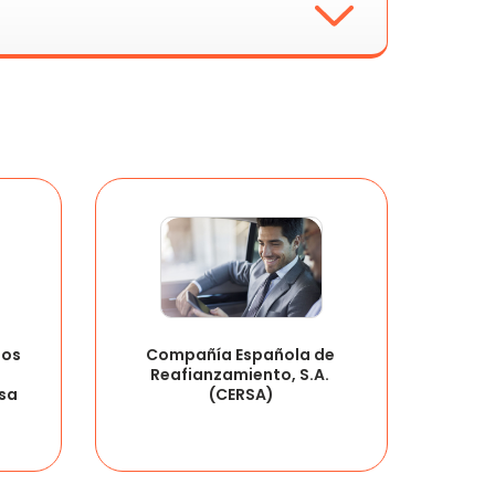
 también conocida como Ley “Crea y Crece”,
la reducción del capital social mínimo en la
ades limitadas.
ran:
scar la opción de consulta de CNAE.
de actividades económicas proporcionando tu
os 
Compañía Española de 
Reafianzamiento, S.A. 
sa 
(CERSA)
úmero de identificación fiscal y obtener la