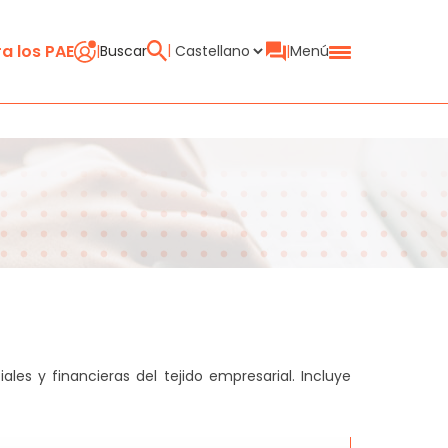
a los PAE
Buscar
Menú
rial en España
nción al Emprendimiento (PAE)
es y financieras del tejido empresarial. Incluye
en sistema CIRCE