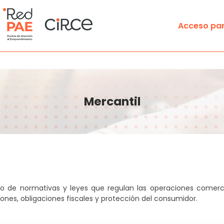
Acceso par
Aprende
Aula formativa
Mercantil
/as (PAE VIRTUAL)
Iniciar la actividad empresa
Encuentra
Buscador de Puntos de Ate
resa
Buscador de Notarios
o de normativas y leyes que regulan las operaciones comercial
Mapa trámites disponibles 
nes, obligaciones fiscales y protección del consumidor.